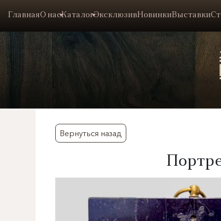
Главная
О нас
Каталог
Эксклюзив
Новинки
Выставки
Ст
Вернуться назад
​Портр