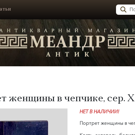
атьи
ет женщины в чепчике, сер. X
НЕТ В НАЛИЧИИ!
Портрет женщины в чеп