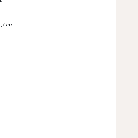
.
1,7 см.