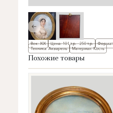
Век: XIX
Цена: 101 т.р. - 250 т.р.
Формат
Техника: Акварель
Материал: Кость
Похожие товары