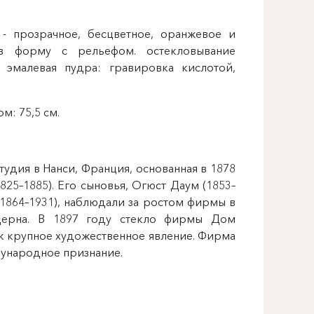
- прозрачное, бесцветное, оранжевое и
 в форму с рельефом. остекловывание
я эмалевая пудра: гравировка кислотой,
м: 75,5 см.
тудия в Нанси, Франция, основанная в 1878
25–1885). Его сыновья, Огюст Даум (1853–
(1864–1931), наблюдали за ростом фирмы в
дерна. В 1897 году стекло фирмы Дом
к крупное художественное явление. Фирма
дународное признание.