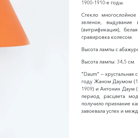
1900-1910-е годы.
Стекло многослойное 
зеленое, выдувание
(витрификация), бела
гравировка колесом.
Высота лампы с абажуро
Высота лампы: 34,5 см.
"Daum" — хрустальная с
году Жаном Даумом (18
1909) и Антонин Даум 
период расцвета мо
получило признание ка
завоевала успех и меж