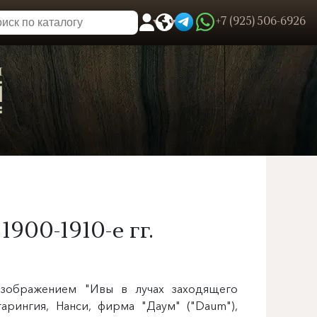
+7 (925) 506-6926
0
Пользовательское меню
900-1910-е гг.
изображением "Ивы в лучах заходящего
тарингия, Нанси, фирма "Даум" ("Daum"),