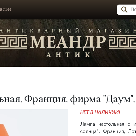
атьи
ная, Франция, фирма "Даум", 1
НЕТ В НАЛИЧИИ!
Лампа настольная с 
солнца", Франция, Ло