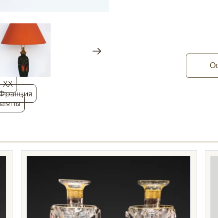
Ос
: XX
 Франция
лампы