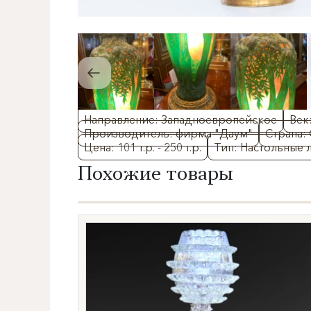
Направление: Западноевропейское
Век
Производитель: фирма "Даум"
Страна:
Цена: 101 т.р. - 250 т.р.
Тип: Настольные 
Похожие товары