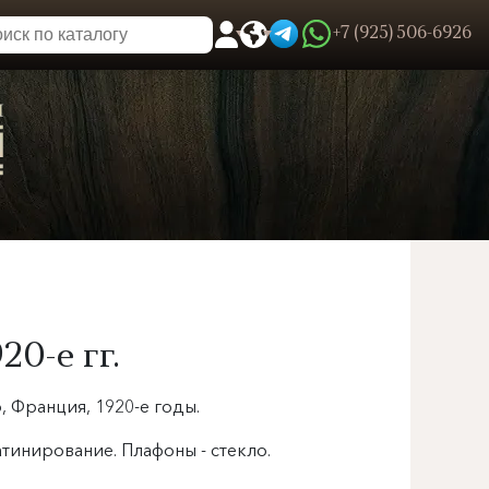
+7 (925) 506-6926
0
Пользовательское меню
20-е гг.
, Франция, 1920-е годы.
Металл, литье, ковка, патинирование. Плафоны - стекло.