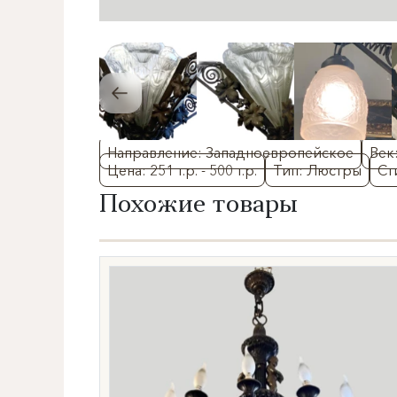
Направление: Западноевропейское
Век
Цена: 251 т.р. - 500 т.р.
Тип: Люстры
Ст
Похожие товары