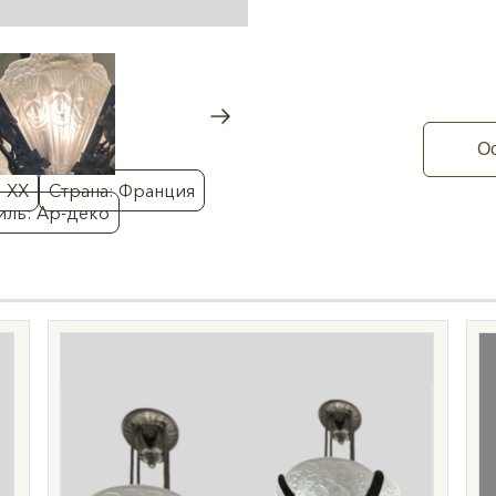
Ос
: XX
Страна: Франция
иль: Ар-деко