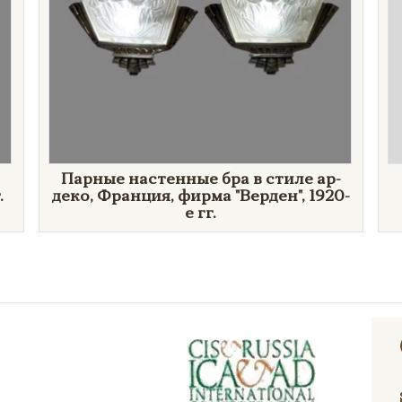
Парные настенные бра в стиле ар-
.
деко, Франция, фирма "Верден", 1920-
е гг.