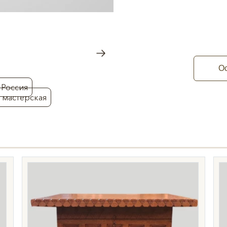
Ос
 Россия
 мастерская