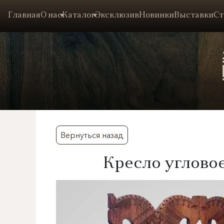
Главная
О нас
Каталог
Эксклюзив
Новинки
Выставки
Ст
Вернуться назад
Кресло угловое,