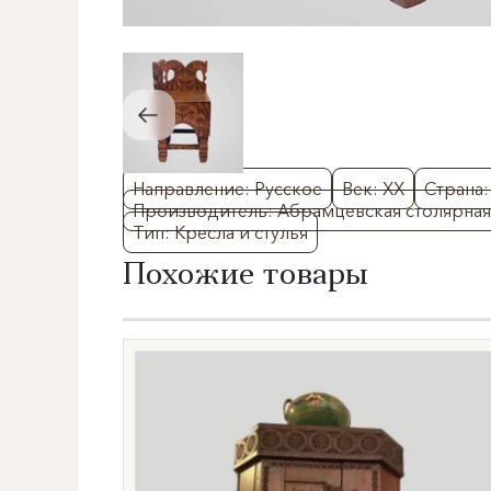
Направление: Русское
Век: XX
Страна:
Производитель: Абрамцевская столярная
Тип: Кресла и стулья
Похожие товары