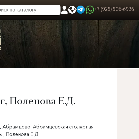
+7 (925) 506-6926
0
Пользовательское меню
., Поленова Е.Д.
я, Абрамцево, Абрамцевская столярная
ы., Поленова Е.Д.