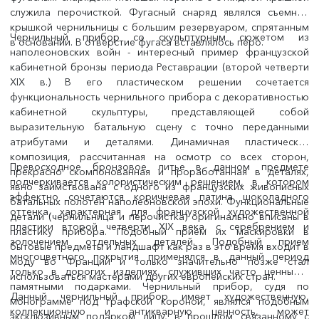
служила перочисткой. Фугасный снаряд являлся съемной
крышкой чернильницы с большим резервуаром, спрятанным
Чернильный прибор со скульптурным сюжетом из
в основании. В отверстие фугаса вставлялось перо.
наполеоновских войн - интересный пример французской
кабинетной бронзы периода Реставрации (второй четверти
XIX в.) В его пластическом решении сочетается
функциональность чернильного прибора с декоративностью
кабинетной скульптуры, представляющей собой
выразительную батальную сцену с точно переданными
атрибутами и деталями. Динамичная пластическая
композиция, рассчитанная на осмотр со всех сторон,
Превосходное бронзовое литье в данном предмете
прекрасно скомпонованная и проработанная в деталях,
подчеркивается колористическим решением, в котором
явно заимствована с одного из французских живописных
эффектно сочетаются коричневая патина шоколадного
батальных полотен наполеоновской эпохи. Функциональные
оттенка, характерная для французской художественной
детали (чернильница и перочистка) оригинально вписаны в
пластики второй четверти XIX века, с серебрением и
пластику прибора. Подобный приём их маскировки в
золочением отдельных деталей. Подобный прием
бытовые предметы и ландшафт как раз в это время входит в
многоцветного покрытия применялся в данный период
моду во Франции и только значительно позже стал
только в дорогих изделиях, служивших часто ценными,
использоваться мастерами других европейских стран.
памятными подарками. Чернильный прибор, судя по
Данный чернильный прибор имеет художественную,
монограмме под графской короной, являлся подобным
коллекционную и антикварную ценность, может
эксклюзивным подарком лицу, в прошлом связанному с