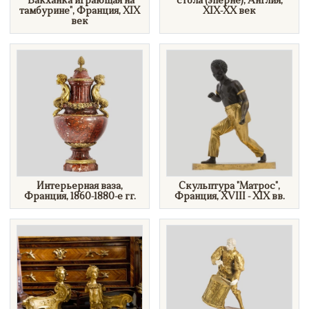
"Вакханка играющая на
стола (эперне), Англия,
тамбурине", Франция, XIX
XIX-XX век
век
Интерьерная ваза,
Скульптура "Матрос",
Франция, 1860-1880-е гг.
Франция, XVIII - XIX вв.