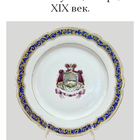
XIX век
.