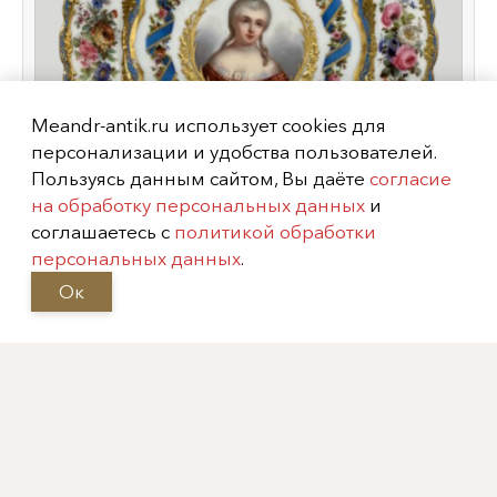
Meandr-antik.ru использует cookies для
персонализации и удобства пользователей.
Пользуясь данным сайтом, Вы даёте
согласие
на обработку персональных данных
и
соглашаетесь с
политикой обработки
персональных данных
.
Ок
Тарелка "Мадам Виктуар", Франция,
фабрика "Лахош Пале-Рояль",
XIX век