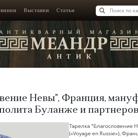
винки
Выставки
Статьи
Меандр-Антик
овение Невы", Франция, ману
полита Буланже и партнеров
Тарелка "Благословение Н
(«Voyage en Russie»), Фран