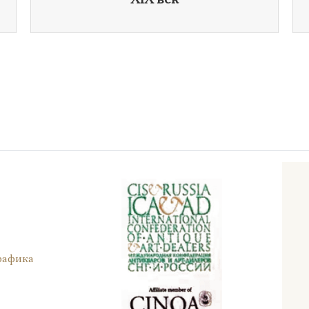
XIX век
рафика