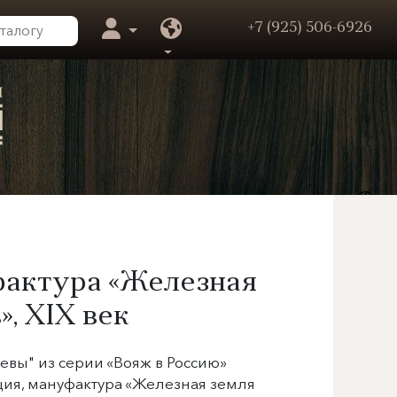
+7 (925) 506-6926
фактура «Железная
»,
XIX век
евы" из серии «Вояж в Россию»
ция, мануфактура «
Железная земля