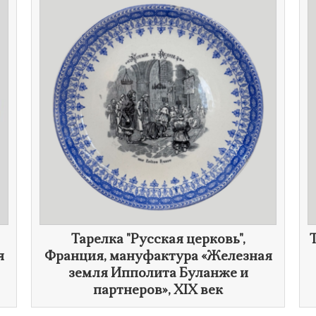
Тарелка "Русская церковь",
я
Франция, мануфактура «Железная
земля Ипполита Буланже и
партнеров»,
XIX век