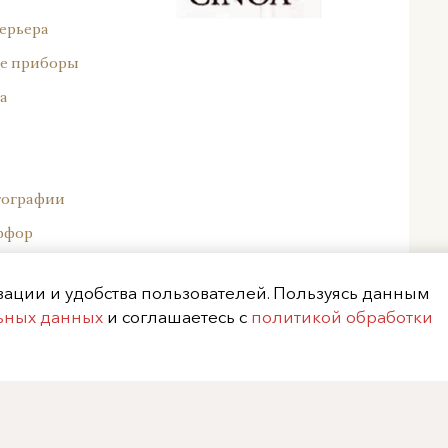
ерьера
е приборы
а
тографии
рфор
ейский фарфор
изации и удобства пользователей. Пользуясь данным
ор
льных данных
и соглашаетесь с
политикой обработки