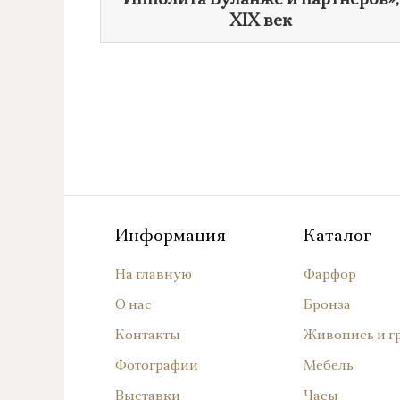
Ипполита Буланже и партнеров»,
XIX век
Информация
Каталог
На главную
Фарфор
О нас
Бронза
Контакты
Живопись и г
Фотографии
Мебель
Выставки
Часы