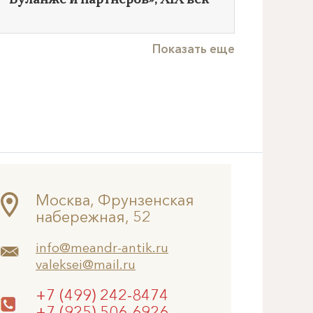
Буланже и партнеров»,
XIX век
Показать еще
Москва, Фрунзенская
набережная, 52
info@meandr-antik.ru
valeksei@mail.ru
+7 (499) 242-8474
+7 (925) 506-6926