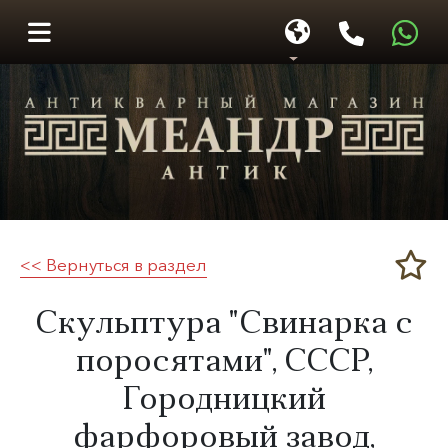
<< Вернуться в раздел
Меандр-Антик
​Скульптура "Свинарка с
поросятами", СССР,
Городницкий
фарфоровый завод,