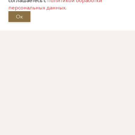
соглашаетесь с
политикой обработки
персональных данных
.
Ок
Москва, Фрунзенская
набережная, 52
info@meandr-antik.ru
valeksei@mail.ru
+7 (499) 242-8474
+7 (925) 506-6926
Не является публичной офертой
Copyright (c) 2026
Меандр-Антик