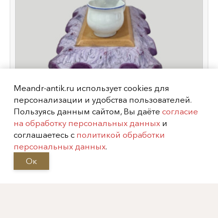
Meandr-antik.ru использует cookies для
персонализации и удобства пользователей.
Скульптурная композиция "Писающий
Пользуясь данным сайтом, Вы даёте
согласие
мальчик", Россия, завод "Гарднера",
на обработку персональных данных
и
XIX век
соглашаетесь с
политикой обработки
персональных данных
.
Ок