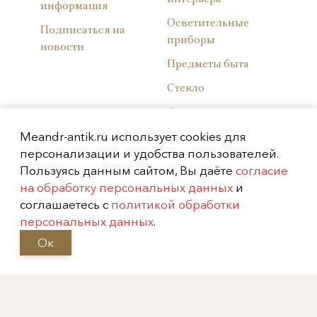
информация
Осветительные
Подписаться на
приборы
новости
Предметы быта
Стекло
Азиатика
Meandr-antik.ru использует cookies для
Гравюры и
персонализации и удобства пользователей.
литографии
Пользуясь данным сайтом, Вы даёте
согласие
Советский фарфор
на обработку персональных данных
и
соглашаетесь с
политикой обработки
Западноевропейски
персональных данных
.
й фарфор
Ок
Русский фарфор
Архив