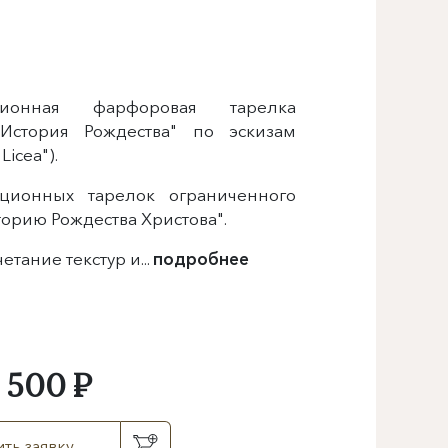
ционная фарфоровая тарелка
"История Рождества" по эскизам
icea").
ционных тарелок ограниченного
орию Рождества Христова".
тание текстур и...
подробнее
 500 ₽
ть заявку