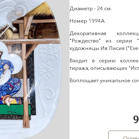
Диаметр - 24 см.
Номер 1994А.
Декоративная коллек
"Рождество" из серии 
художницы Ив Лисия ("Eve L
Входит в серию коллек
тиража, описывающих "Ист
Воплощает уникальное соче
9
Остави