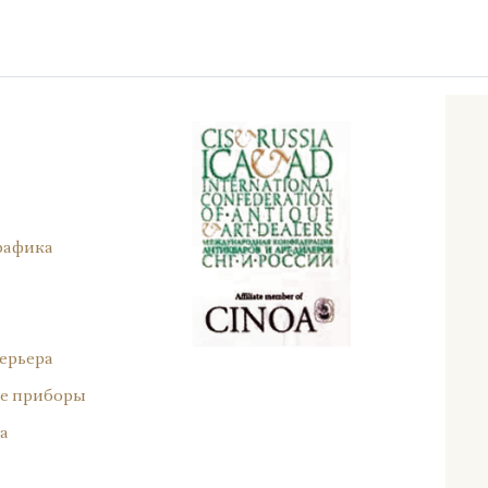
рафика
ерьера
е приборы
а