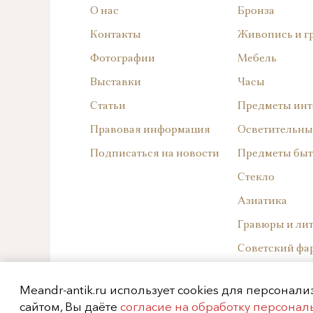
О нас
Бронза
Контакты
Живопись и г
Фотографии
Мебель
Выставки
Часы
Статьи
Предметы инт
Правовая информация
Осветительны
Подписаться на новости
Предметы быт
Стекло
Азиатика
Гравюры и ли
Советский фа
Западноевроп
Meandr-antik.ru использует cookies для персонал
Русский фарф
сайтом, Вы даёте
согласие на обработку персона