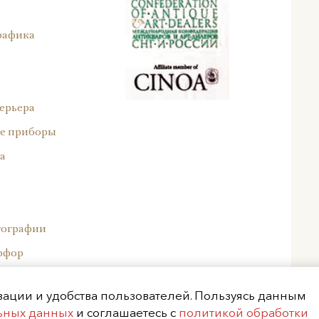
рафика
ерьера
е приборы
а
тографии
рфор
ейский фарфор
изации и удобства пользователей. Пользуясь данным
ор
льных данных
и соглашаетесь с
политикой обработки