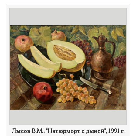
​Лысов В.М., "Натюрморт с дыней",
1991 г.