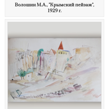
​Волошин М.А., "Крымский пейзаж",
1929 г.