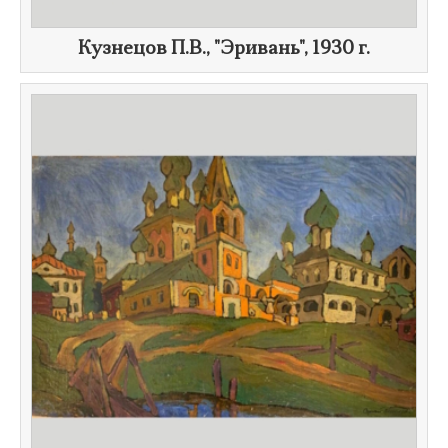
Кузнецов П.В., "Эривань",
1930 г.