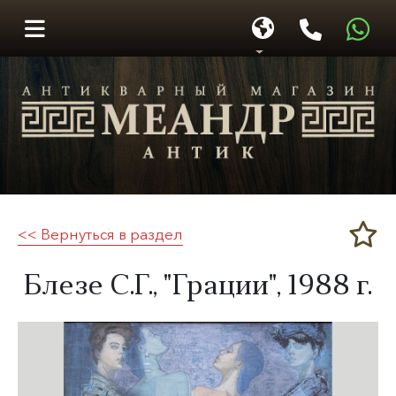
<< Вернуться в раздел
Меандр-Антик
​Блезе С.Г., "Грации",
1988 г.