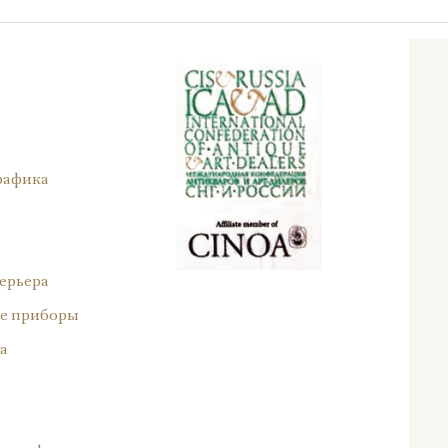
рафика
ерьера
е приборы
а