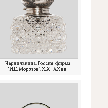
Чернильница, Россия, фирма
"
И.Е. Морозов
", XIX - XX вв.