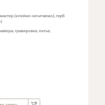
мастер (клеймо нечитаемо), герб
о)
авюра, гравировка, литье,
ть заявку