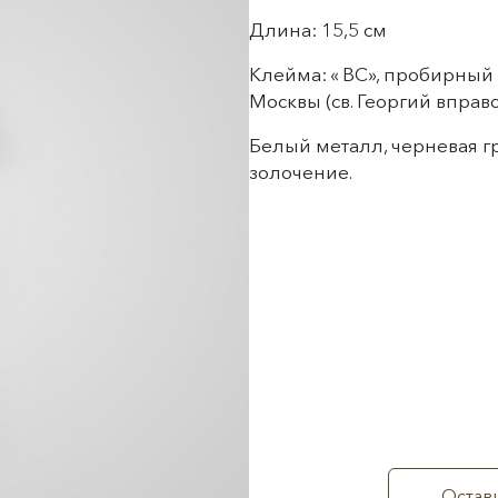
Длина: 15,5 см
Клейма: « ВС», пробирный 
Москвы (св. Георгий вправ
Белый металл, черневая гр
золочение.
Остави