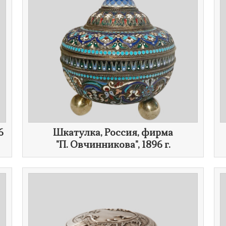
6
Шкатулка, Россия, фирма
"
П. Овчинникова
",
1896 г.