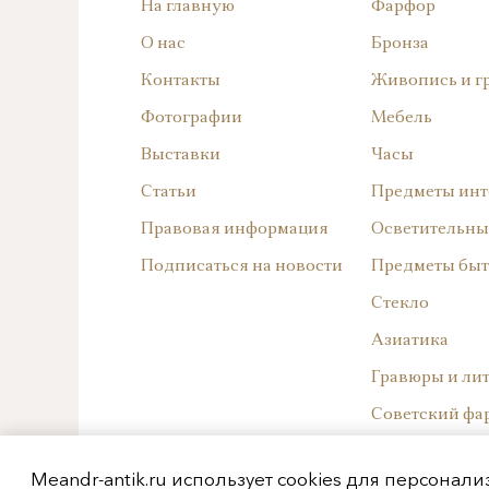
На главную
Фарфор
О нас
Бронза
Контакты
Живопись и г
Фотографии
Мебель
Выставки
Часы
Статьи
Предметы инт
Правовая информация
Осветительны
Подписаться на новости
Предметы быт
Стекло
Азиатика
Гравюры и ли
Советский фа
Западноевроп
Meandr-antik.ru использует cookies для персонал