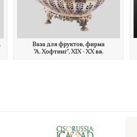
.
Ваза для фруктов, фирма
"
А. Хофтинг
", XIX - XX вв.