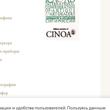
рафика
ерьера
е приборы
а
тографии
рфор
ейский фарфор
изации и удобства пользователей. Пользуясь данным