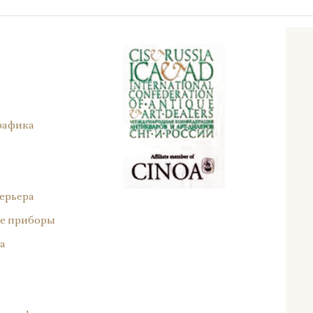
рафика
ерьера
е приборы
а