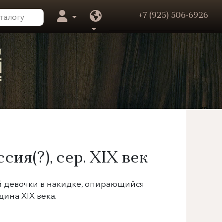
+7 (925) 506-6926
сия(?), сер.
XIX век
й девочки в накидке, опирающийся
дина XIX века.