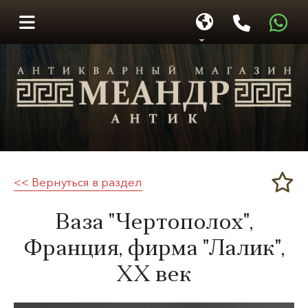
<< Вернуться в раздел
Меандр-Антик
Ваза "Чертополох",
Франция, фирма "Лалик",
XX век