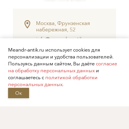
Москва, Фрунзенская
набережная, 52
info@meandr-antik.ru
valeksei@mail.ru
Meandr-antik.ru использует cookies для
+7 (499) 242-8474
персонализации и удобства пользователей.
+7 (925) 506-6926
Пользуясь данным сайтом, Вы даёте
согласие
на обработку персональных данных
и
Не является публичной офертой
соглашаетесь с
политикой обработки
Copyright (c) 2026
Меандр-Антик
персональных данных
.
Ок