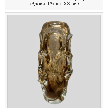
«Вдова Лётца»,
XX век