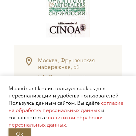
Москва, Фрунзенская
набережная, 52
info@meandr-antik.ru
valeksei@mail.ru
Meandr-antik.ru использует cookies для
+7 (499) 242-8474
персонализации и удобства пользователей.
+7 (925) 506-6926
Пользуясь данным сайтом, Вы даёте
согласие
на обработку персональных данных
и
Не является публичной офертой
соглашаетесь с
политикой обработки
Copyright (c) 2026
Меандр-Антик
персональных данных
.
Ок