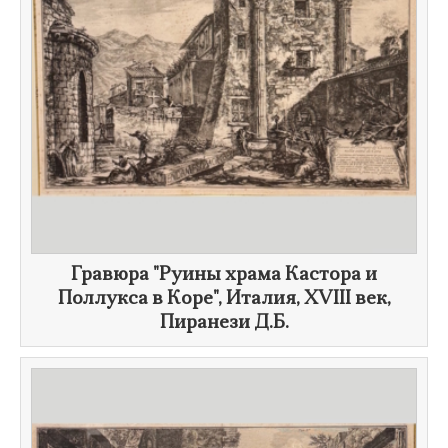
Гравюра "Руины храма Кастора и
Поллукса в Коре", Италия,
XVIII век
,
Пиранези Д.Б.