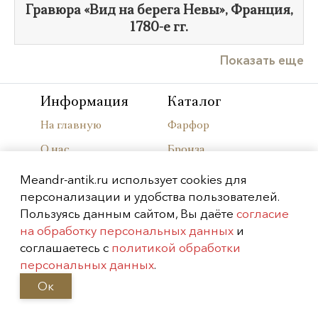
​Гравюра «Вид на берега Невы», Франция,
1780-е гг.
Показать еще
Информация
Каталог
На главную
Фарфор
О нас
Бронза
Контакты
Живопись и
Meandr-antik.ru использует cookies для
графика
персонализации и удобства пользователей.
Фотографии
Пользуясь данным сайтом, Вы даёте
согласие
Мебель
Выставки
на обработку персональных данных
и
Часы
соглашаетесь с
политикой обработки
Статьи
персональных данных
.
Предметы
Правовая
интерьера
Ок
информация
Осветительные
Подписаться на