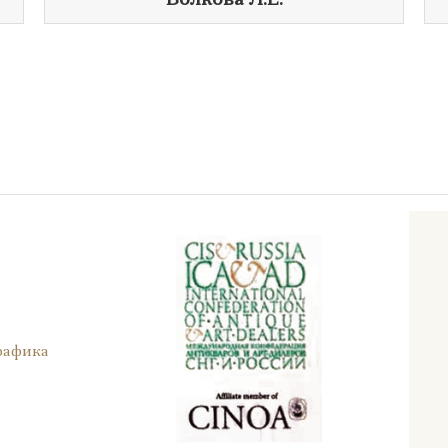
Волкова Л.Е.
рафика