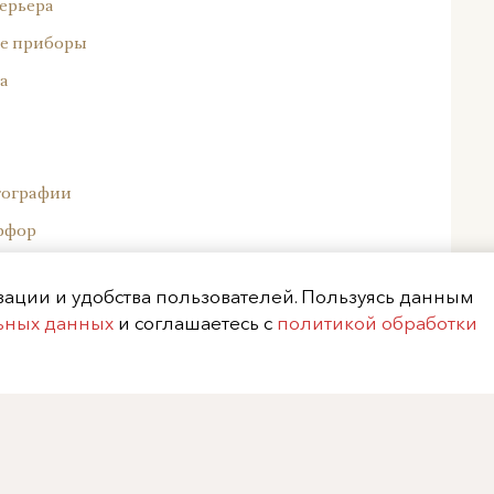
ерьера
е приборы
а
тографии
рфор
ейский фарфор
изации и удобства пользователей. Пользуясь данным
ор
льных данных
и соглашаетесь с
политикой обработки