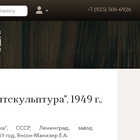
+7 (925) 506-6926
нтскульптура",
1949 г.
,
жка", СССР, Ленинград, завод
9 год, Янсон-Манизер Е.А.