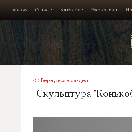
Главная
О нас
Каталог
Эксклюзив
Но
<< Вернуться в раздел
Скульптура "Конькоб