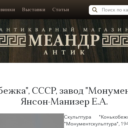
винки
Выставки
Статьи
Меандр-Антик
ежка", СССР, завод "Монуме
Янсон-Манизер Е.А.
Скульптура "Конькобе
"Монументскульптура", 194