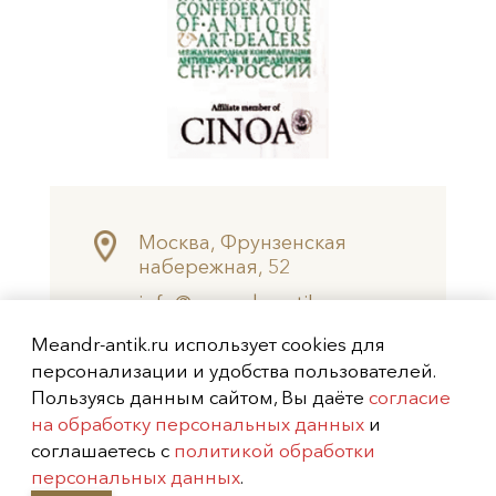
Москва, Фрунзенская
набережная, 52
info@meandr-antik.ru
valeksei@mail.ru
Meandr-antik.ru использует cookies для
+7 (499) 242-8474
персонализации и удобства пользователей.
+7 (925) 506-6926
Пользуясь данным сайтом, Вы даёте
согласие
на обработку персональных данных
и
Не является публичной офертой
соглашаетесь с
политикой обработки
Copyright (c) 2026
Меандр-Антик
персональных данных
.