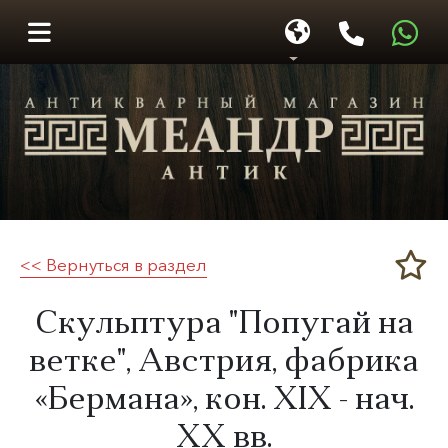
<< Вернуться в раздел
Меандр-Антик
Скульптура "Попугай на
ветке", Австрия, фабрика
«Бермана», кон. XIX - нач.
XX вв.