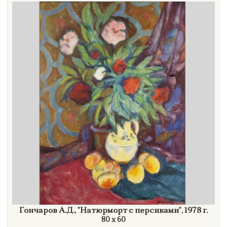
Направление
Век
Страна
Цена
Тип
Автор
Производитель
Стиль
Формат
Гончаров А.Д.,
"Натюрморт
с
персиками"
,
1978 г.
80 х 60
Размеры