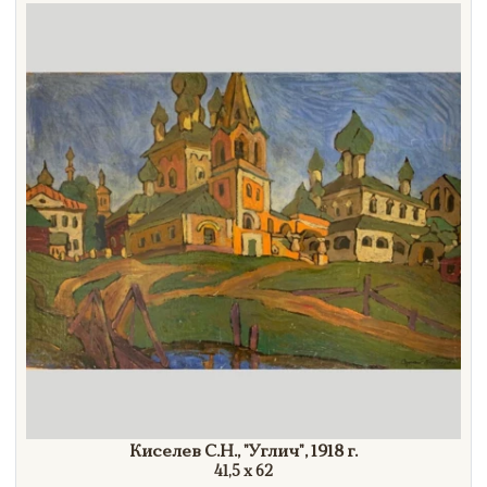
Направление
Век
Страна
Цена
Тип
Автор
Производитель
Стиль
Формат
Киселев С.Н.,
"Углич",
1918 г.
41,5 х 62
Размеры