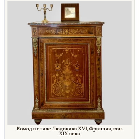
Направление
Век
Страна
Цена
Тип
Автор
Производитель
Стиль
Формат
Комод в стиле Людовика XVI, Франция, кон.
XIX век
а
Размеры