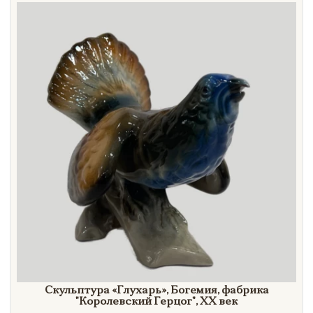
Направление
Век
Страна
Цена
Тип
Автор
Производитель
Стиль
Формат
Скульптура
«Глухарь»,
Богемия, фабрика
"Королевский
Герцог"
,
XX век
Размеры