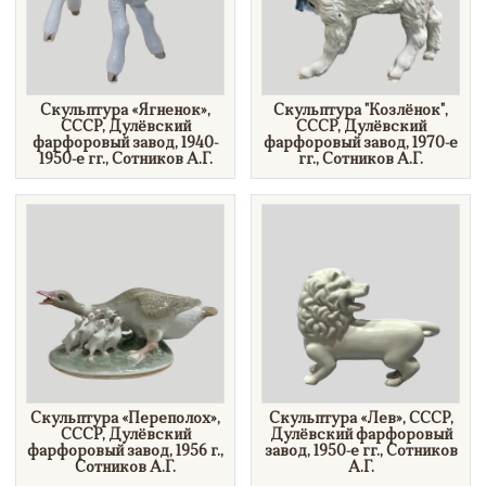
Скульптура «Ягненок»,
Скульптура "Козлёнок",
СССР, Дулёвский
СССР, Дулёвский
фарфоровый завод, 1940-
фарфоровый завод, 1970-е
1950-е гг., Сотников А.Г.
гг., Сотников А.Г.
​Скульптура «Переполох»,
​Скульптура «Лев», СССР,
СССР, Дулёвский
Дулёвский фарфоровый
фарфоровый завод, 1956 г.,
завод, 1950-е гг., Сотников
Сотников А.Г.
А.Г.