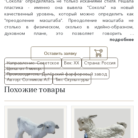
"Сокола" определялась не только исканиями стиля. Решала
пластика - именно она вывела "Сокола" на новый
качественный уровень, который можно определить как
"преодоление масштаба". Преодоление масштаба не
столько в физическом, сколько в идейно-образном,
духовном плане, это позволяет говорить о
подробнее
монументальности.
Оставить заявку
Направление: Советское
Век: XX
Страна: Россия
Цена: от 1 млн.р.
Производитель: Дулёвский фарфоровый завод
Автор: Сотников А.Г.
Тип: Скульптуры
Похожие товары