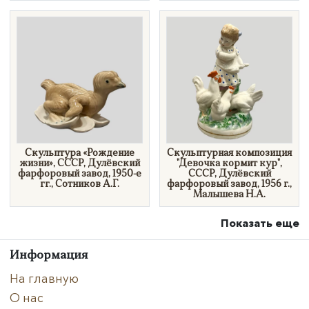
Скульптура «Рождение
Скульптурная композиция
жизни», СССР, Дулёвский
"​Девочка кормит кур",
фарфоровый завод, 1950-е
СССР, Дулёвский
гг., Сотников А.Г.
фарфоровый завод, 1956 г.,
Малышева Н.А.
Показать еще
Информация
На главную
О нас