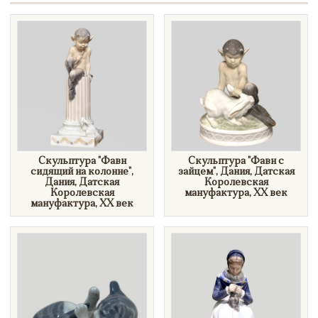
Скульптура "Фавн
Скульптура "Фавн с
сидящий на колонне",
зайцем", Дания, Датская
Дания, Датская
Королевская
Королевская
мануфактура, XX век
мануфактура, XX век