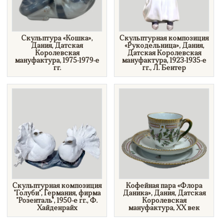
Скульптура «Кошка»,
Скульптурная композиция
Дания, Датская
«Рукодельница», Дания,
Королевская
Датская Королевская
мануфактура, 1975-1979-е
мануфактура, 1923-1935-е
гг.
гг., Л. Бентер
Скульптурная композиция
Кофейная пара «Флора
"Голуби", Германия, фирма
Даника», Дания, Датская
"Розенталь", 1950-е гг., Ф.
Королевская
Хайденрайх
мануфактура, XX век