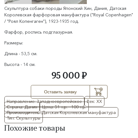
Скульптура собаки породы Японский Хин, Дания, Датская
Королевская фарфоровая мануфактура ("Royal Copenhagen"
/ "Роял Копенгаген"
)
, 1923-1935 год.
Фарфор, роспись подглазурная.
Размеры:
Длина - 53,5 см.
Высота - 14 см.
95 000 ₽
Оставить заявку
Направление: Западноевропейское
Век: XX
Страна: Дания
Цена: 51 т.р. - 100 т.р.
Производитель: Датская Королевская мануфактура
Тип: Скульптуры
Похожие товары