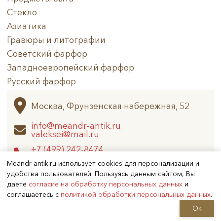
Стекло
Азиатика
Гравюры и литографии
Советский фарфор
Западноевропейский фарфор
Русский фарфор
Архив
Москва, Фрунзенская набережная, 52
info@meandr-antik.ru
valeksei@mail.ru
+7 (499) 242-8474
+7 (925) 506-6926
Meandr-antik.ru использует cookies для персонализации и
удобства пользователей. Пользуясь данным сайтом, Вы
даёте
согласие на обработку персональных данных
и
Не является публичной офертой
соглашаетесь с
политикой обработки персональных данных
.
Copyright (c) 2026
Меандр-Антик
Ок