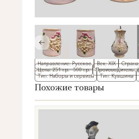
Направление: Русское
Век: XIX
Страна
Цена: 251 т.р. - 500 т.р.
Производитель: ф
Тип: Наборы и сервизы
Тип: Кувшины
Похожие товары