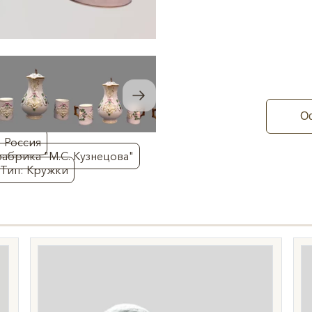
Ос
: Россия
абрика "М.С. Кузнецова"
Тип: Кружки