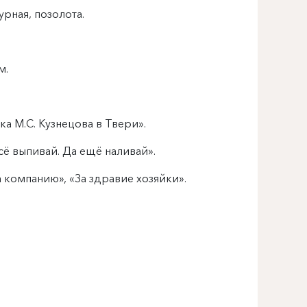
урная, позолота.
м.
а М.С. Кузнецова в Твери».
сё выпивай. Да ещё наливай».
 компанию», «За здравие хозяйки».