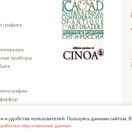
и графика
интерьера
ьные приборы
быта
 литографии
 фарфор
ропейский фарфор
арфор
ции и удобства пользователей. Пользуясь данным сайтом, 
бработки персональных данных
.