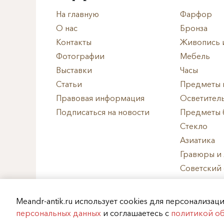
На главную
Фарфор
О нас
Бронза
Контакты
Живопись 
Фотографии
Мебель
Выставки
Часы
Статьи
Предметы 
Правовая информация
Осветител
Подписаться на новости
Предметы 
Стекло
Азиатика
Гравюры и
Советский
Западноев
Русский ф
Meandr-antik.ru использует cookies для персонализа
Архив
персональных данных
и соглашаетесь с
политикой о