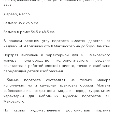
века.
Дерево, масло.
Размер: 35 x 26,5 см.
Размер в раме: 56,5 x 48,5 см.
В правом верхнем углу портрета имеется дарственная
надпись: «Е.А.Головину отъ К.Маковского на добрую Память».
Портрет выполнен в характерной для К.Е. Маковского
манере: благородство колористического решения
сочетается с работой «легкой» кистью, точно и свободно
передающей детали изображения.
Обаяние портрета составляет не только манера
исполнения, но и камерная трактовка образа. Момент
собеседования, открытости модели перед художником
характерны для небольших мужских портретов К.Е
Маковского.
По своим художественным достоинствам картина