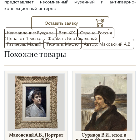
представляет несомненный музейный и антикварно-
коллекционный интерес.
Оставить заявку
Направление: Русское
Век: XIX
Страна: Россия
Цена: от 1 млн.р.
Формат: Вертикальный
Размеры: Малый
Техника: Масло
Автор: Маковский А.В.
Похожие товары
Маковский А.В., Портрет
Суриков В.И., этюд к