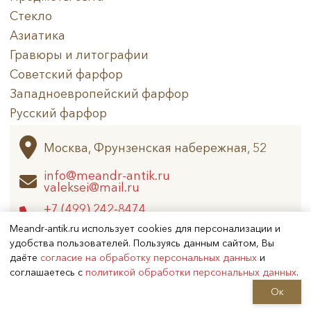
Стекло
Азиатика
Гравюры и литографии
Советский фарфор
Западноевропейский фарфор
Русский фарфор
Архив
Москва, Фрунзенская набережная, 52
info@meandr-antik.ru
valeksei@mail.ru
+7 (499) 242-8474
+7 (925) 506-6926
Meandr-antik.ru использует cookies для персонализации и
удобства пользователей. Пользуясь данным сайтом, Вы
даёте
согласие на обработку персональных данных
и
Не является публичной офертой
соглашаетесь с
политикой обработки персональных данных
.
Copyright (c) 2026
Меандр-Антик
Ок