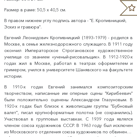
Размер в раме: 50,5 x 40,5 см.
В правом нижнем углу подпись автора - "Е. Кропивницкий,
Эскиз и гравюра".
Евгений Леонидович Кропивницкий (1893–1979) - родился в
Москве, в семье железнодорожного служащего. В 1911 году
окончил Императорское Строгановское художественное
училище со званием «ученый-рисовальщик». В 1912-1920-х
годах жил в Москве, работал в театрах оформителем и
гримером, учился в университете Шанявского на факультете
истории.
В 1910-х годах Евгений занимался композиторским
творчеством, написанные им оперные сцены "Кирибеевич"
были положительно оценены Александром Глазуновым. В
1920-х годах был близок к живописцам группы "Бубновый
валет", писал крупноформатные полотна (не сохранились).
Участвовал в групповых выставках. С 1939 года являлся
членом союза художников СССР. В 1963 году был исключен
из Московского отделения союза художников по обвинению