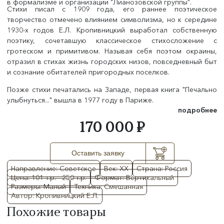
в формализме и организации "Лианозовской группы".
Стихи писал с 1909 года, его раннее поэтическое
творчество отмечено влиянием символизма, но к середине
1930-х годов Е.Л. Кропивницкий выработал собственную
поэтику, сочетавшую классическое стихосложение с
гротеском и примитивом. Называя себя поэтом окраины,
отразил в стихах жизнь городских низов, повседневный быт
и сознание обитателей пригородных поселков.
Позже стихи печатались на Западе, первая книга "Печально
улыбнуться..." вышла в 1977 году в Париже.
подробнее
170 000 ₽
Оставить заявку
Направление: Советское
Век: XX
Страна: Россия
Цена: 101 т.р. - 250 т.р.
Формат: Вертикальный
Размеры: Малый
Техника: Смешанная
Автор: Кропивницкий Е.Л.
Похожие товары