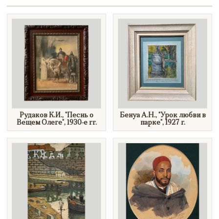
Рудаков К.И., "Песнь о
Бенуа А.Н., "Урок любви в
Вещем Олеге", 1930-е гг.
парке", 1927 г.