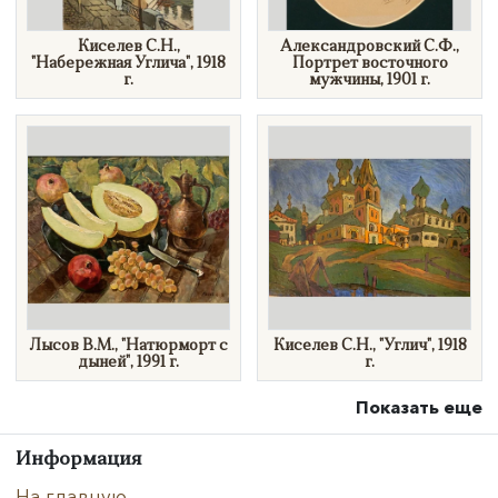
Киселев С.Н.,
Александровский С.Ф.,
"Набережная Углича", 1918
Портрет восточного
г.
мужчины, 1901 г.
​Лысов В.М., "Натюрморт с
Киселев С.Н., "Углич", 1918
дыней", 1991 г.
г.
Показать еще
Информация
На главную