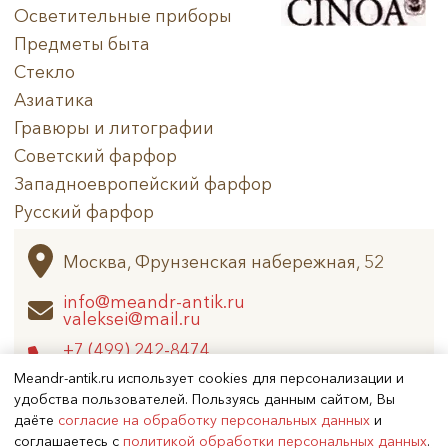
Осветительные приборы
Предметы быта
Стекло
Азиатика
Гравюры и литографии
Советский фарфор
Западноевропейский фарфор
Русский фарфор
Архив
Москва, Фрунзенская набережная, 52
info@meandr-antik.ru
valeksei@mail.ru
+7 (499) 242-8474
+7 (925) 506-6926
Meandr-antik.ru использует cookies для персонализации и
удобства пользователей. Пользуясь данным сайтом, Вы
даёте
согласие на обработку персональных данных
и
Не является публичной офертой
соглашаетесь с
политикой обработки персональных данных
.
Copyright (c) 2026
Меандр-Антик