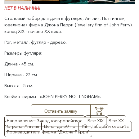
НЕТ В НАЛИЧИИ!
Столовый набор для дичи в футляре, Англия, Ноттингем,
ювелирная фирма Джона Перри (jewellery firm of John Perry),
конец XIX - начало XX века.
Рог, металл, футляр - дерево.
Размеры футляра:
Длина - 45 см.
Ширина - 22 см.
Высота - 5 см.
Клеймо фирмы - «JOHN PERRY NOTTINGHAM».
Оставить заявку
Направление: Западноевропейское
Век: XIX
Век: XX
Страна: Англия
Цена: до 50 т.р.
Тип: Наборы и сервизы
Производитель: фирма "Джона Перри"