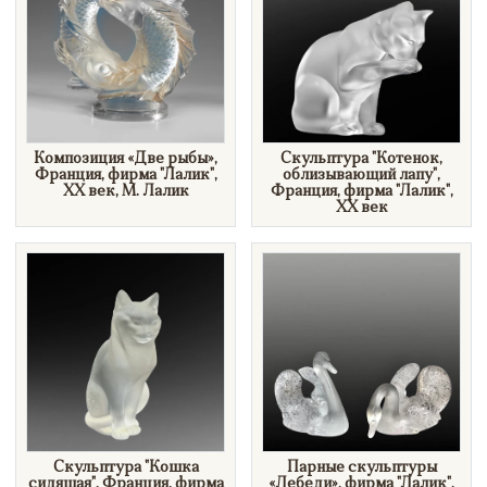
​Композиция «Две рыбы»,
Скульптура "Котенок,
Франция, фирма "Лалик",
облизывающий лапу",
XX век, М. Лалик
Франция, фирма "Лалик",
XX век
Скульптура "Кошка
​Парные скульптуры
сидящая", Франция, фирма
«Лебеди», фирма "Лалик",