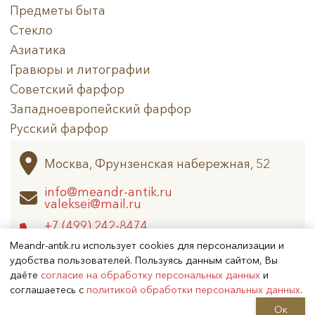
Предметы быта
Стекло
Азиатика
Гравюры и литографии
Советский фарфор
Западноевропейский фарфор
Русский фарфор
Архив
Москва, Фрунзенская набережная, 52
info@meandr-antik.ru
valeksei@mail.ru
+7 (499) 242-8474
+7 (925) 506-6926
Meandr-antik.ru использует cookies для персонализации и
удобства пользователей. Пользуясь данным сайтом, Вы
даёте
согласие на обработку персональных данных
и
Не является публичной офертой
соглашаетесь с
политикой обработки персональных данных
.
Copyright (c) 2026
Меандр-Антик
Ок