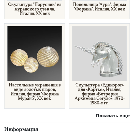
​Скульптура "Парусник" из
Пепельница "Аура", фирма
муранского стекла,
"Формиа", Италия, XX век
Италия, XX век
Настольные украшения в
Скульптура «Единорог»
виде золотых шаров,
для «Картье», Италия,
Италия, фирма "Формиа
фирма «Ветрерия
Мурано", XX век
Архимеда Сегузо», 1970-
1980-е гг.
Показать еще
Информация