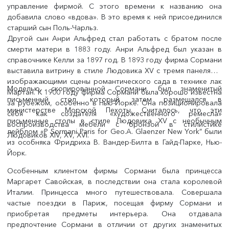
управление фирмой. С этого времени к названию она
добавила слово «вдова». В это время к ней присоединился
старший сын Поль-Чарльз.
Другой сын Анри Альфред стал работать с братом после
смерти матери в 1883 году. Анри Альфред был указан в
справочнике Келли за 1897 год. В 1893 году фирма Сормани
выставила витрину в стиле Людовика XV с тремя панелями,
изображающими сцены романтического сада в технике лак
Моделью, скопированной Сормани, был знаменитый
Мартан. К 1900 году фирма Сормани была хорошо известна
письменный стол, который затем размещался в
за рубежом, особенно в Нью-Йорке. Она позиционировала
министерстве Морской Пехоты. Считалось, что эти
себя как создателя «художественного ремесла»
письменные столы в стиле Людовика XV с необычным
воспроизводства мебели с бронзой в стилистике
лейблом «P Sormani Paris for Geo.A. Glaenzer New York” были
Людовиков XIV, XV, XVI.
из особняка Фридриха В. Вандер-Билта в Гайд-Парке, Нью-
Йорк.
Особенным клиентом фирмы Сормани была принцесса
Маргарет Савойская, в последствии она стала королевой
Италии. Принцесса много путешествовала. Совершала
частые поездки в Париж, посещая фирму Сормани и
приобретая предметы интерьера. Она отдавала
предпочтение Сормани в отличии от других знаменитых