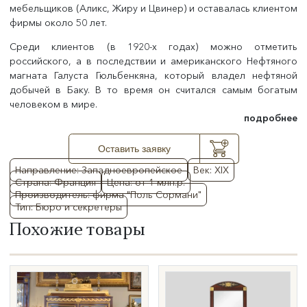
мебельщиков (Аликс, Жиру и Цвинер) и оставалась клиентом
фирмы около 50 лет.
Среди клиентов (в 1920-х годах) можно отметить
российского, а в последствии и американского Нефтяного
магната Галуста Гюльбенкяна, который владел нефтяной
добычей в Баку. В то время он считался самым богатым
человеком в мире.
подробнее
Оставить заявку
Направление: Западноевропейское
Век: XIX
Страна: Франция
Цена: от 1 млн.р.
Производитель: фирма "Поль Сормани"
Тип: Бюро и секретеры
Похожие товары