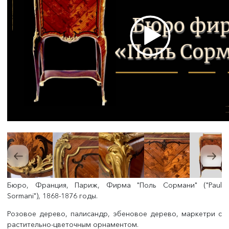
Бюро, Франция, Париж, Фирма "Поль Сормани" ("Paul
Sormani"), 1868-1876 годы.
Розовое дерево, палисандр, эбеновое дерево, маркетри с
растительно-цветочным орнаментом.