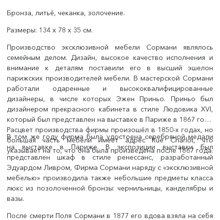
Бронза, литьё, чеканка, золочение.
Размеры: 134 х 78 х 35 см.
Производство эксклюзивной мебели Сормани являлось
семейным делом. Дизайн, высокое качество исполнения и
внимание к деталям поставили его в высший эшелон
парижских производителей мебели. В мастерской Сормани
работали одаренные и высококвалифицированные
дизайнеры, в числе которых Эжен Приньо. Приньо был
дизайнером прекрасного кабинета в стиле Людовика XVI,
который был представлен на выставке в Париже в 1867 году.
Расцвет производства фирмы произошёл в 1850-х годах, но
В том же году фирма была удостоена серебряной медали
большая часть мебели имеет адрес Rue Charlot, что
на выставке в Париже. В экспозиции выставки был
указывает на то, что она была произведена после 1867 года.
представлен шкаф в стиле ренессанс, разработанный
Эдуардом Ливром, Фирма Сормани наряду с «эксклюзивной
мебелью» производила также небольшие предметы класса
люкс из позолоченной бронзы: чернильницы, канделябры и
вазы.
После смерти Поля Сормани в 1877 его вдова взяла на себя