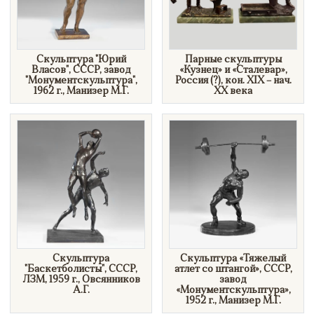
Скульптура "Юрий
​Парные скульптуры
Власов", СССР, завод
«Кузнец» и «Сталевар»,
"Монументскульптура",
Россия (?), кон. XIX – нач.
1962 г., Манизер М.Г.
XX века
Скульптура
Скульптура «Тяжелый
"Баскетболисты", СССР,
атлет со штангой», СССР,
ЛЗМ, 1959 г., Овсянников
завод
А.Г.
«Монументскульптура»,
1952 г., Манизер М.Г.