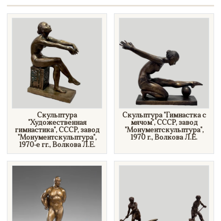
Скульптура
Скульптура​ ​"Гимнастка с
"Художественная
мячом", СССР, завод
гимнастика", СССР, завод
"Монументскульптура",
"Монументскульптура",
1970 г., Волкова Л.Е.
1970-е гг., Волкова Л.Е.