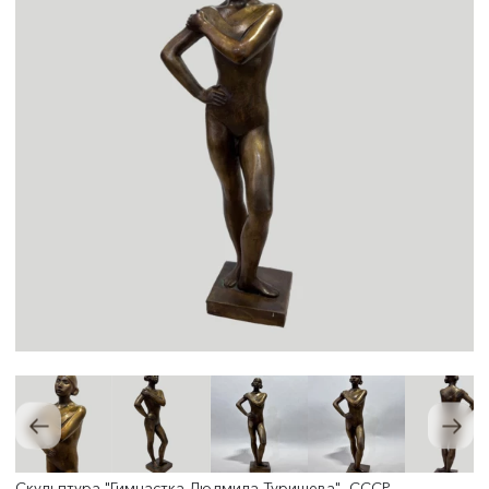
Скульптура "Гимнастка Людмила Турищева", СССР,