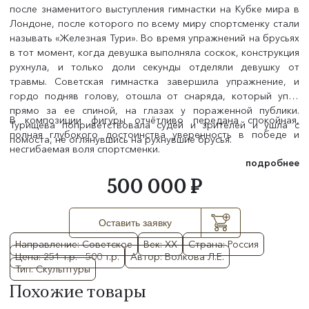
после знаменитого выступления гимнастки на Кубке мира в
Лондоне, после которого по всему миру спортсменку стали
называть «Железная Тури». Во время упражнений на брусьях
в тот момент, когда девушка выполняла соскок, конструкция
рухнула, и только доли секунды отделяли девушку от
травмы. Советская гимнастка завершила упражнение, и
гордо подняв голову, отошла от снаряда, который упал
прямо за ее спиной, на глазах у пораженной публики.
В композиции фигуры отчётливо передана спокойная,
Турищева поприветствовала судей и зрителей и ушла с
полная глубокого достоинства уверенность в победе и
помоста, не оглянувшись на рухнувшие брусья.
несгибаемая воля спортсменки.
подробнее
500 000 ₽
Оставить заявку
Направление: Советское
Век: XX
Страна: Россия
Цена: 251 т.р. - 500 т.р.
Автор: Волкова Л.Е.
Тип: Скульптуры
Похожие товары