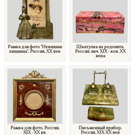
Рамка для фото "Невинная
​Шкатулка из родонита,
хищница", Россия, XX век
Россия, нач. XIX - кон. XX
века
​Рамка для фото, Россия,
Письменный прибор,
XIX - XX вв.
Россия, XIX-XX век