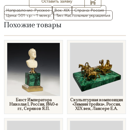
Оставить заявку
Направление: Русское
Век: XIX
Страна: Россия
Цена: 501 т.р. - 1 млн.р.
Тип: Настольные украшения
Похожие товары
​Бюст Императора
​Скульптурная композиция
Николая I, Россия, 1840-е
«Зимняя тройка», Россия,
гг., Серяков Я.П.
XIX век, Лансере Е.А.