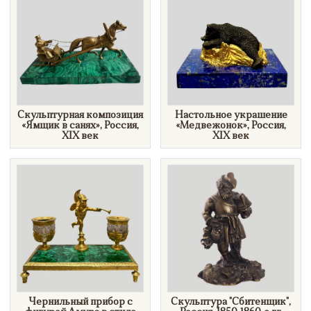
Скульптурная композиция
Настольное украшение
«Ямщик в санях», Россия,
«Медвежонок», Россия,
XIX век
XIX век
Чернильный прибор с
Скульптура "Сбитенщик",