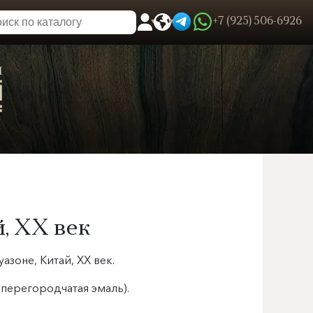
+7 (925) 506-6926
0
Пользовательское меню
й, XX век
уазоне, Китай, XX век.
, перегородчатая эмаль).