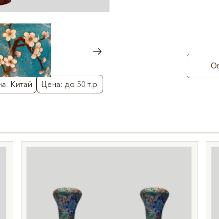
Ос
а: Китай
Цена: до 50 т.р.