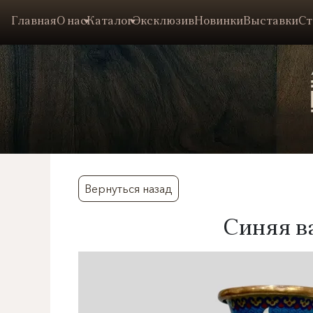
Главная
О нас
Каталог
Эксклюзив
Новинки
Выставки
Ст
Вернуться назад
​Синяя в