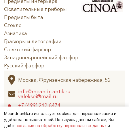
Предметы интерьера
Осветительные приборы
Техника
Предметы быта
Стекло
Материал
Азиатика
Нет в наличии
Гравюры и литографии
Советский фарфор
Западноевропейский фарфор
Русский фарфор
Архив
Москва, Фрунзенская набережная, 52
info@meandr-antik.ru
valeksei@mail.ru
+7 (499) 242-8474
+7 (925) 506-6926
Meandr-antik.ru использует cookies для персонализации и
удобства пользователей. Пользуясь данным сайтом, Вы
даёте
согласие на обработку персональных данных
и
Не является публичной офертой