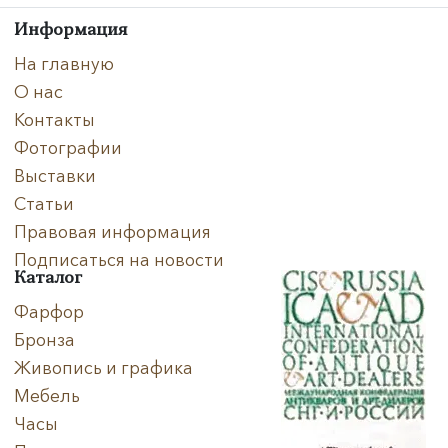
Направление
Информация
Век
На главную
О нас
Страна
Контакты
Фотографии
Цена
Выставки
Тип
Статьи
Правовая информация
Автор
Подписаться на новости
Каталог
Производитель
Фарфор
Бронза
Стиль
Живопись и графика
Формат
Мебель
Часы
Размеры