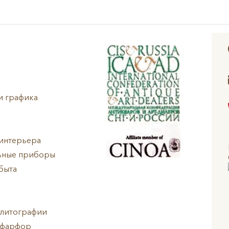
и графика
интерьера
ьные приборы
быта
 литографии
 фарфор