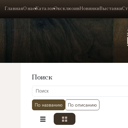
Главная
О нас
Каталог
Эксклюзив
Новинки
Выставки
Ст
Поиск
По названию
По описанию
Разделы