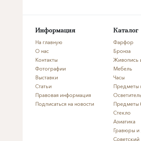
Направление
Век
Информация
Каталог
Страна
На главную
Фарфор
О нас
Бронза
Цена
Контакты
Живопись 
Фотографии
Мебель
Тип
Выставки
Часы
Статьи
Предметы 
Автор
Правовая информация
Осветител
Подписаться на новости
Предметы 
Производитель
Стекло
Азиатика
Стиль
Гравюры и
Советский