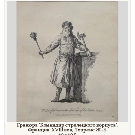
Направление
Век
Страна
Цена
Тип
Автор
Производитель
Стиль
Формат
Гравюра
"Командир
стрелецкого
корпуса"
,
Франция,
XVIII век,
Лепренс Ж.-Б.
Размеры