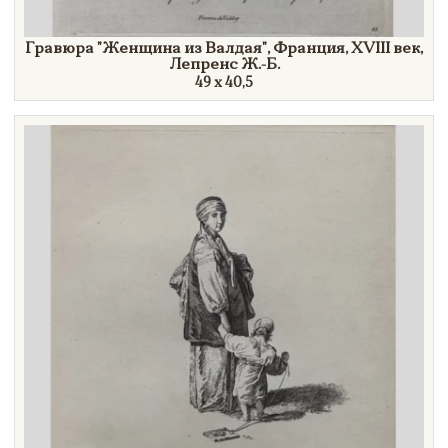
Гравюра
"Женщина
из
Валдая"
, Франция,
XVIII век,
Лепренс Ж.-Б.
49 х 40,5