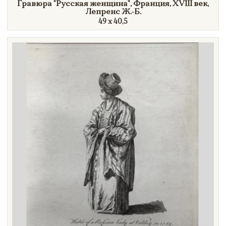
Гравюра
"Русская
женщина"
, Франция,
XVIII век,
Лепренс Ж.-Б.
49 х 40,5