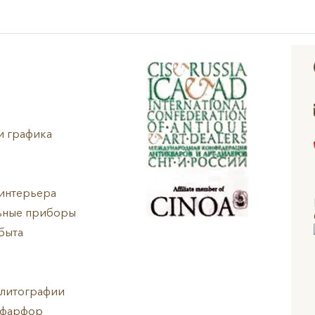
и графика
интерьера
ьные приборы
быта
 литографии
 фарфор