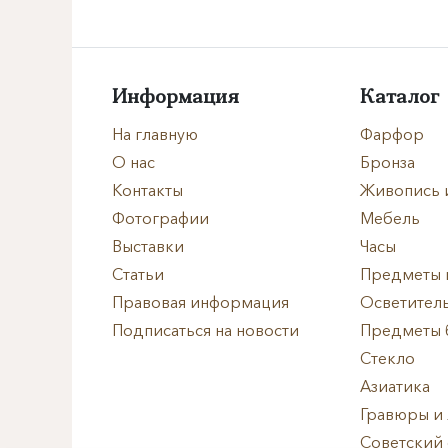
Направление
Век
Информация
Каталог
Страна
На главную
Фарфор
О нас
Бронза
Цена
Контакты
Живопись 
Фотографии
Мебель
Тип
Выставки
Часы
Статьи
Предметы 
Автор
Правовая информация
Осветител
Подписаться на новости
Предметы 
Производитель
Стекло
Азиатика
Стиль
Гравюры и
Советский