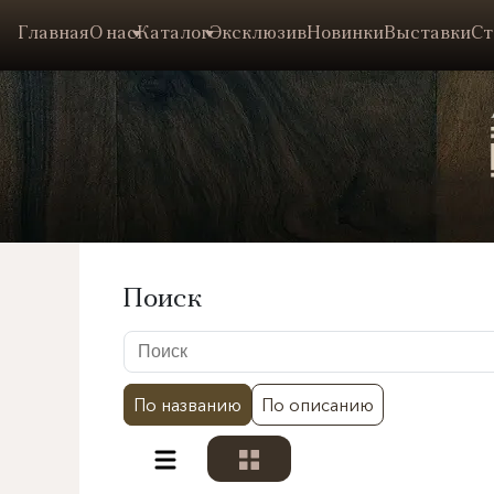
Главная
О нас
Каталог
Эксклюзив
Новинки
Выставки
Ст
Поиск
По названию
По описанию
Разделы