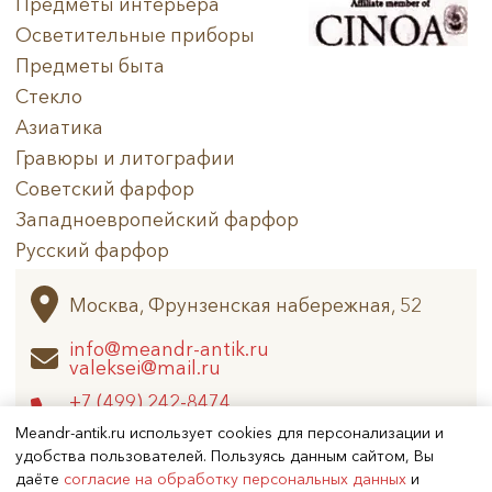
Предметы интерьера
Осветительные приборы
Техника
Предметы быта
Стекло
Материал
Азиатика
Нет в наличии
Гравюры и литографии
Советский фарфор
Западноевропейский фарфор
Русский фарфор
Архив
Москва, Фрунзенская набережная, 52
info@meandr-antik.ru
valeksei@mail.ru
+7 (499) 242-8474
+7 (925) 506-6926
Meandr-antik.ru использует cookies для персонализации и
удобства пользователей. Пользуясь данным сайтом, Вы
даёте
согласие на обработку персональных данных
и
Не является публичной офертой