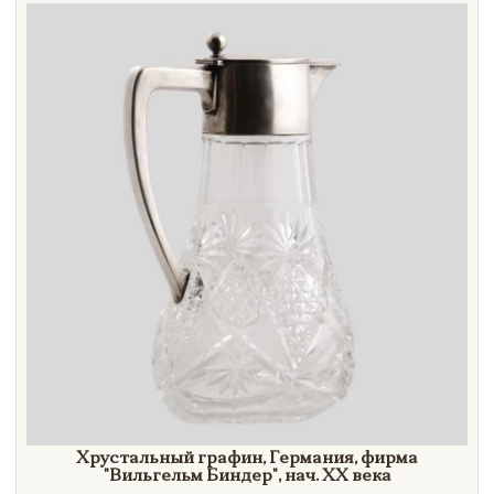
Направление
Век
Страна
Цена
Тип
Автор
Производитель
Стиль
Формат
Хрустальный графин, Германия, фирма
"Вильгельм
Биндер"
, нач.
XX век
а
Размеры