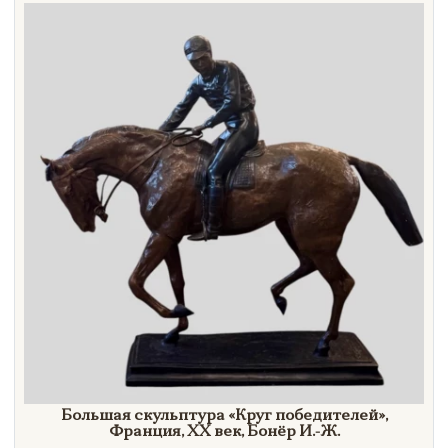
Направление
Век
Страна
Цена
Тип
Автор
Производитель
Стиль
Формат
Большая скульптура
«Круг
победителей»
,
Франция,
XX век,
Бонёр И.-Ж.
Размеры