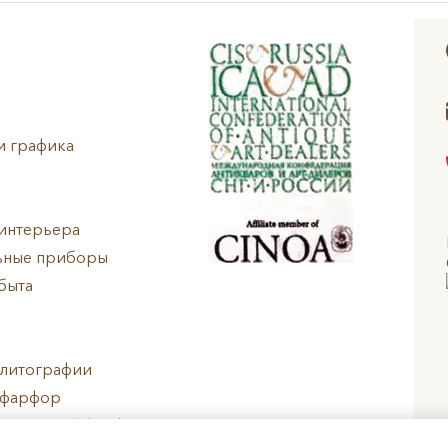
и графика
интерьера
ьные приборы
быта
 литографии
 фарфор
ропейский фарфор