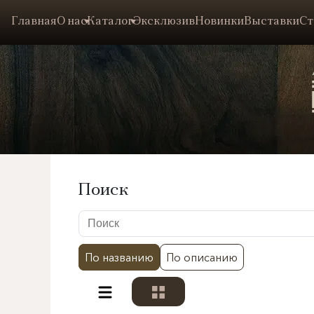
Главная
О нас
Каталог
Эксклюзив
Новинки
Выставки
Ст
Поиск
По названию
По описанию
Разделы