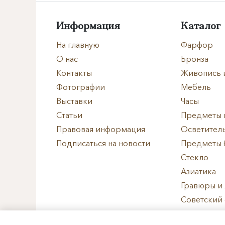
Формат
Информация
Каталог
Размеры
На главную
Фарфор
Техника
О нас
Бронза
Контакты
Живопись 
Материал
Фотографии
Мебель
Выставки
Часы
Нет в наличии
Статьи
Предметы 
Правовая информация
Осветител
Подписаться на новости
Предметы 
Стекло
Азиатика
Гравюры и
Советский
Западноев