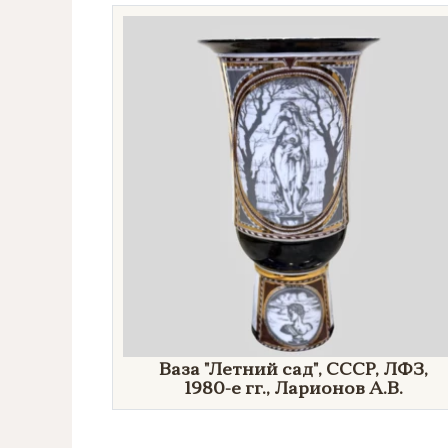
Направление
Век
Страна
Цена
Тип
Автор
Производитель
Ваза
"Летний
сад"
, СССР, ЛФЗ,
1980-е гг.,
Ларионов А.В.
Стиль