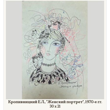
Направление
Век
Страна
Цена
Тип
Автор
Производитель
Стиль
Формат
Кропивницкий Е.Л.,
"Женский
портрет"
,
1970-е гг.
30 х 21
Размеры